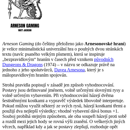
Arneson Gaming
(do češtiny přeloženo jako
Arnesonovské hraní
)
je velice minimalistická univerzální hra o pouhých dvou stránkách
textu (navíc psaného velkým písmem), která se inspiruje
„bezpravidlovým“ hraním v časech před vznikem
původních
Dungeons & Dragons
(1974) – v názvu se odkazuje právě na
jednoho z jeho spolutvůrců,
Davea Arnesona
, který je s
málopravidlovým hraním spojován.
Strohá pravidla popisují v zásadě jen způsob vyhodnocování.
Postavy jsou definované jménem, volně určenými slovnými rysy a
volně určeným vybavením. Při vyhodnocování házejí dvěma
šestistěnnými kostkami a vypravěč výsledek libovolně interpretuje.
Pokud můžou využít některý ze svých rysů, házejí kostkami třemi a
použijí dva nejlepší výsledky; vhodné vybavení dává bonus +1.
Souboj probíhá stejným způsobem, ale oba soupeři házejí proti sobě
a rozdíl mezi jejich hody se rovná výši zranění. O veškerých jiných
věcech, například kdy a jak se postavy zlepšují, rozhoduje opět