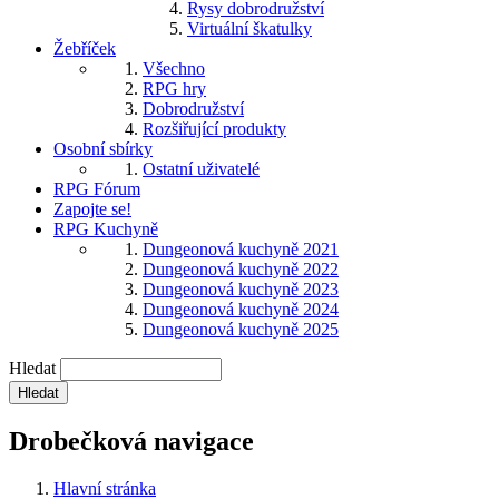
Rysy dobrodružství
Virtuální škatulky
Žebříček
Všechno
RPG hry
Dobrodružství
Rozšiřující produkty
Osobní sbírky
Ostatní uživatelé
RPG Fórum
Zapojte se!
RPG Kuchyně
Dungeonová kuchyně 2021
Dungeonová kuchyně 2022
Dungeonová kuchyně 2023
Dungeonová kuchyně 2024
Dungeonová kuchyně 2025
Hledat
Drobečková navigace
Hlavní stránka