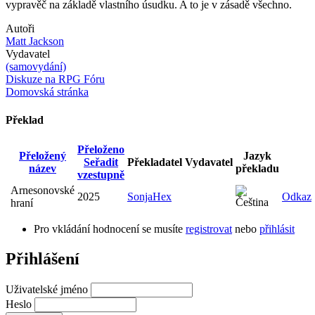
vypravěč na základě vlastního úsudku. A to je v zásadě všechno.
Autoři
Matt Jackson
Vydavatel
(samovydání)
Diskuze na RPG Fóru
Domovská stránka
Překlad
Přeloženo
Přeložený
Jazyk
Seřadit
Překladatel
Vydavatel
název
překladu
vzestupně
Arnesonovské
2025
SonjaHex
Odkaz
hraní
Pro vkládání hodnocení se musíte
registrovat
nebo
přihlásit
Přihlášení
Uživatelské jméno
Heslo