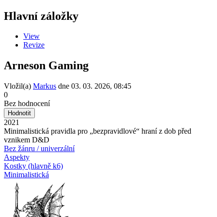
Hlavní záložky
View
Revize
Arneson Gaming
Vložil(a)
Markus
dne
03. 03. 2026, 08:45
0
Bez hodnocení
2021
Minimalistická pravidla pro „bezpravidlové“ hraní z dob před
vznikem D&D
Bez žánru / univerzální
Aspekty
Kostky (hlavně k6)
Minimalistická