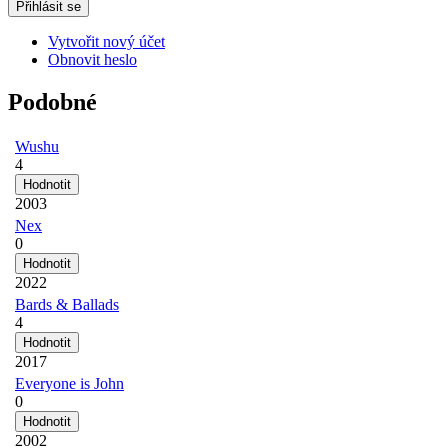
Vytvořit nový účet
Obnovit heslo
Podobné
Wushu
4
2003
Nex
0
2022
Bards & Ballads
4
2017
Everyone is John
0
2002