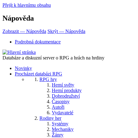
Přejít k hlavnímu obsahu
Nápověda
Zobrazit — Nápověda
Skrýt — Nápověda
Podrobná dokumentace
Databáze a diskuzní server o RPG a hrách na hrdiny
Novinky
Procházet databázi RPG
RPG hry
Herní světy
Herní produkty
Dobrodružství
Časopisy
Autoři
Vydavatelé
Rodiny her
Systémy
Mechaniky
Žánry