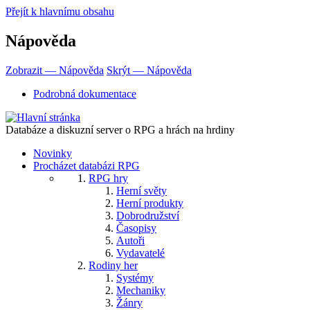
Přejít k hlavnímu obsahu
Nápověda
Zobrazit — Nápověda
Skrýt — Nápověda
Podrobná dokumentace
Databáze a diskuzní server o RPG a hrách na hrdiny
Novinky
Procházet databázi RPG
RPG hry
Herní světy
Herní produkty
Dobrodružství
Časopisy
Autoři
Vydavatelé
Rodiny her
Systémy
Mechaniky
Žánry