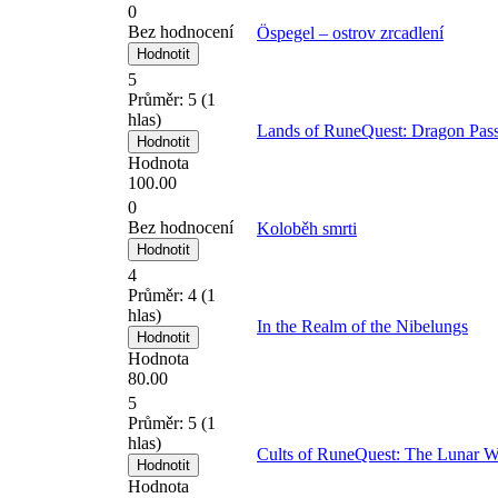
0
Bez hodnocení
Öspegel – ostrov zrcadlení
5
Průměr:
5
(
1
hlas)
Lands of RuneQuest: Dragon Pas
Hodnota
100.00
0
Bez hodnocení
Koloběh smrti
4
Průměr:
4
(
1
hlas)
In the Realm of the Nibelungs
Hodnota
80.00
5
Průměr:
5
(
1
hlas)
Cults of RuneQuest: The Lunar 
Hodnota