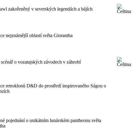
rawl zakořeněný v severských legendách a bájích
ce nejznámější oblastí světa Glorantha
 scénář o vozatajských závodech v záhrobí
ce retroklonů D&D do prostředí inspirovaného Ságou o
nzích
né pojednání o unikátním lunárském pantheonu světa
tha