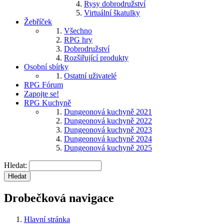
Rysy dobrodružství
Virtuální škatulky
Žebříček
Všechno
RPG hry
Dobrodružství
Rozšiřující produkty
Osobní sbírky
Ostatní uživatelé
RPG Fórum
Zapojte se!
RPG Kuchyně
Dungeonová kuchyně 2021
Dungeonová kuchyně 2022
Dungeonová kuchyně 2023
Dungeonová kuchyně 2024
Dungeonová kuchyně 2025
Hledat
Drobečková navigace
Hlavní stránka