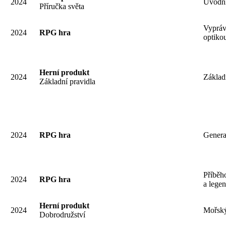
2024
Úvodní
Příručka světa
Vypráv
2024
RPG hra
optiko
Herní produkt
2024
Základ
Základní pravidla
2024
RPG hra
Generač
Příběh
2024
RPG hra
a lege
Herní produkt
2024
Mořský
Dobrodružství