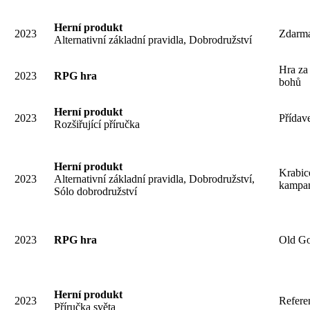
Herní produkt
2023
Zdarma
Alternativní základní pravidla, Dobrodružství
Hra za
2023
RPG hra
bohů
Herní produkt
2023
Přídave
Rozšiřující příručka
Herní produkt
Krabice
2023
Alternativní základní pravidla, Dobrodružství,
kampan
Sólo dobrodružství
2023
RPG hra
Old Go
Herní produkt
2023
Refere
Příručka světa