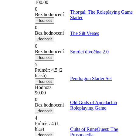
100.00
0
Thorgal: The Roleplaying Game
Bez hodnocení
Starter
0
Bez hodnocení
The Silt Verses
0
Bez hodnocení
Smrtící divočina 2.0
5
Průměr:
4.5
(
2
hlasů)
Pendragon Starter Set
Hodnota
90.00
0
Old Gods of Appalachia
Bez hodnocení
Roleplaying Game
4
Průměr:
4
(
1
hlas)
Cults of RuneQuest: The
Prosopaedia