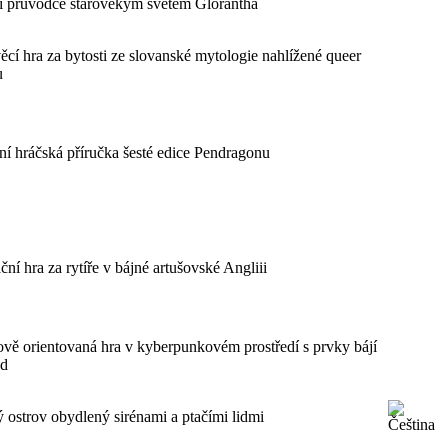
 průvodce starověkým světem Glorantha
ěcí hra za bytosti ze slovanské mytologie nahlížené queer
u
ní hráčská příručka šesté edice Pendragonu
ní hra za rytíře v bájné artušovské Angliii
ově orientovaná hra v kyberpunkovém prostředí s prvky bájí
nd
 ostrov obydlený sirénami a ptačími lidmi