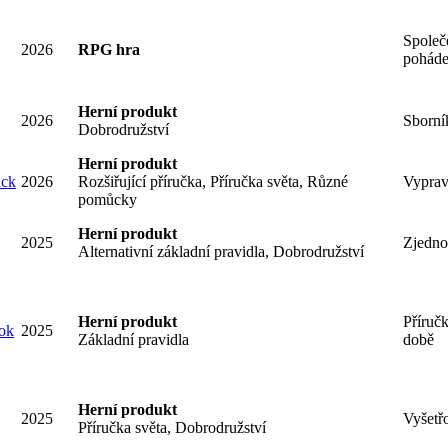
Společ
2026
RPG hra
pohád
Herní produkt
2026
Sborní
Dobrodružství
Herní produkt
ack
2026
Rozšiřující příručka, Příručka světa, Různé
Vyprav
pomůcky
Herní produkt
2025
Zjedno
Alternativní základní pravidla, Dobrodružství
Herní produkt
Příruč
ok
2025
Základní pravidla
době
Herní produkt
2025
Vyšetř
Příručka světa, Dobrodružství