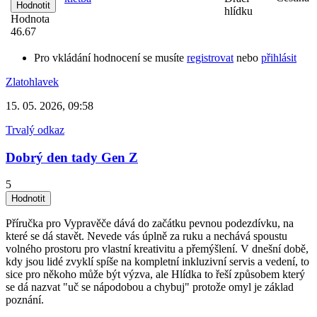
hlídku
Hodnota
46.67
Pro vkládání hodnocení se musíte
registrovat
nebo
přihlásit
Zlatohlavek
15. 05. 2026, 09:58
Trvalý odkaz
Dobrý den tady Gen Z
5
Příručka pro Vypravěče dává do začátku pevnou podezdívku, na
které se dá stavět. Nevede vás úplně za ruku a nechává spoustu
volného prostoru pro vlastní kreativitu a přemýšlení. V dnešní době,
kdy jsou lidé zvyklí spíše na kompletní inkluzivní servis a vedení, to
sice pro někoho může být výzva, ale Hlídka to řeší způsobem který
se dá nazvat "uč se nápodobou a chybuj" protože omyl je základ
poznání.