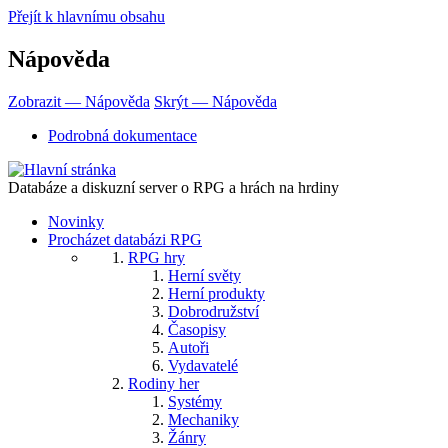
Přejít k hlavnímu obsahu
Nápověda
Zobrazit — Nápověda
Skrýt — Nápověda
Podrobná dokumentace
Databáze a diskuzní server o RPG a hrách na hrdiny
Novinky
Procházet databázi RPG
RPG hry
Herní světy
Herní produkty
Dobrodružství
Časopisy
Autoři
Vydavatelé
Rodiny her
Systémy
Mechaniky
Žánry