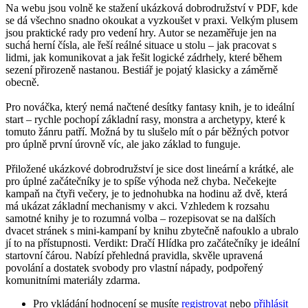
Na webu jsou volně ke stažení ukázková dobrodružství v PDF, kde
se dá všechno snadno okoukat a vyzkoušet v praxi. Velkým plusem
jsou praktické rady pro vedení hry. Autor se nezaměřuje jen na
suchá herní čísla, ale řeší reálné situace u stolu – jak pracovat s
lidmi, jak komunikovat a jak řešit logické zádrhely, které během
sezení přirozeně nastanou. Bestiář je pojatý klasicky a záměrně
obecně.
Pro nováčka, který nemá načtené desítky fantasy knih, je to ideální
start – rychle pochopí základní rasy, monstra a archetypy, které k
tomuto žánru patří. Možná by tu slušelo mít o pár běžných potvor
pro úplně první úrovně víc, ale jako základ to funguje.
Přiložené ukázkové dobrodružství je sice dost lineární a krátké, ale
pro úplné začátečníky je to spíše výhoda než chyba. Nečekejte
kampaň na čtyři večery, je to jednohubka na hodinu až dvě, která
má ukázat základní mechanismy v akci. Vzhledem k rozsahu
samotné knihy je to rozumná volba – rozepisovat se na dalších
dvacet stránek s mini-kampaní by knihu zbytečně nafouklo a ubralo
jí to na přístupnosti. Verdikt: Dračí Hlídka pro začátečníky je ideální
startovní čárou. Nabízí přehledná pravidla, skvěle upravená
povolání a dostatek svobody pro vlastní nápady, podpořený
komunitními materiály zdarma.
Pro vkládání hodnocení se musíte
registrovat
nebo
přihlásit