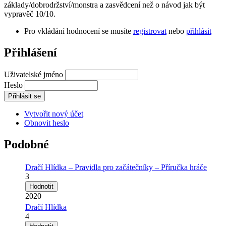
základy/dobrodržství/monstra a zasvědcení než o návod jak být
vypravěč 10/10.
Pro vkládání hodnocení se musíte
registrovat
nebo
přihlásit
Přihlášení
Uživatelské jméno
Heslo
Vytvořit nový účet
Obnovit heslo
Podobné
Dračí Hlídka – Pravidla pro začátečníky – Příručka hráče
3
2020
Dračí Hlídka
4