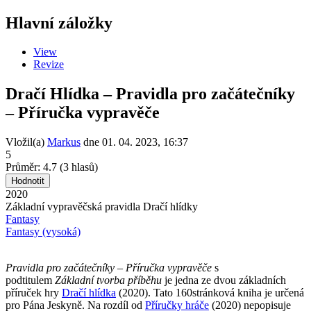
Hlavní záložky
View
Revize
Dračí Hlídka – Pravidla pro začátečníky
– Příručka vypravěče
Vložil(a)
Markus
dne
01. 04. 2023, 16:37
5
Průměr:
4.7
(
3
hlasů)
2020
Základní vypravěčská pravidla Dračí hlídky
Fantasy
Fantasy (vysoká)
Pravidla pro začátečníky – Příručka vypravěče
s
podtitulem
Základní tvorba příběhu
je jedna ze dvou základních
příruček hry
Dračí hlídka
(2020). Tato 160stránková kniha je určená
pro Pána Jeskyně. Na rozdíl od
Příručky hráče
(2020) nepopisuje