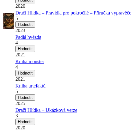
2020
Dračí Hlídka – Pravidla pro pokročilé – Příručka vypravěče
5
2023
Padlá hvězda
4
2021
Kniha monster
4
2021
Kniha artefaktů
5
2025
Dračí Hlídka – Ukázková verze
3
2020