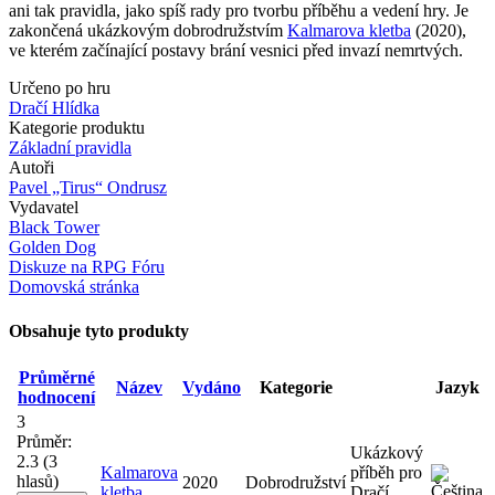
ani tak pravidla, jako spíš rady pro tvorbu příběhu a vedení hry. Je
zakončená ukázkovým dobrodružstvím
Kalmarova kletba
(2020),
ve kterém začínající postavy brání vesnici před invazí nemrtvých.
Určeno po hru
Dračí Hlídka
Kategorie produktu
Základní pravidla
Autoři
Pavel „Tirus“ Ondrusz
Vydavatel
Black Tower
Golden Dog
Diskuze na RPG Fóru
Domovská stránka
Obsahuje tyto produkty
Průměrné
Název
Vydáno
Kategorie
Jazyk
hodnocení
3
Průměr:
Ukázkový
2.3
(
3
Kalmarova
příběh pro
hlasů)
2020
Dobrodružství
kletba
Dračí