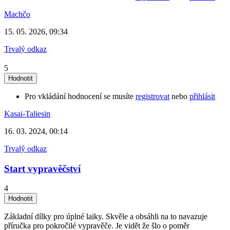
Machčo
15. 05. 2026, 09:34
Trvalý odkaz
5
Pro vkládání hodnocení se musíte
registrovat
nebo
přihlásit
Kasai-Taliesin
16. 03. 2024, 00:14
Trvalý odkaz
Start vypravěčství
4
Základní dílky pro úplné laiky. Skvěle a obsáhli na to navazuje
příručka pro pokročilé vypravěče. Je vidět že šlo o poměr