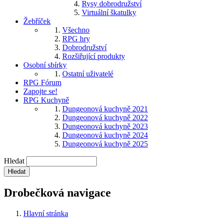
Rysy dobrodružství
Virtuální škatulky
Žebříček
Všechno
RPG hry
Dobrodružství
Rozšiřující produkty
Osobní sbírky
Ostatní uživatelé
RPG Fórum
Zapojte se!
RPG Kuchyně
Dungeonová kuchyně 2021
Dungeonová kuchyně 2022
Dungeonová kuchyně 2023
Dungeonová kuchyně 2024
Dungeonová kuchyně 2025
Hledat
Drobečková navigace
Hlavní stránka