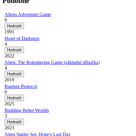
Podobné
Aliens Adventure Game
0
1991
Heart of Darkness
4
2022
Alien: The Roleplaying Game (základní příručka)
4
2019
Rapture Protocol
0
2025
Building Better Worlds
3
2023
Alien Starter Set: Hope's Last Day