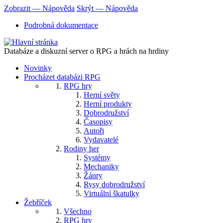
Přejít
Zobrazit — Nápověda
Skrýt — Nápověda
k
Nápověda
Podrobná dokumentace
hlavnímu
obsahu
Databáze a diskuzní server o RPG a hrách na hrdiny
Novinky
Procházet databázi RPG
RPG hry
Herní světy
Herní produkty
Dobrodružství
Časopisy
Autoři
Vydavatelé
Rodiny her
Systémy
Mechaniky
Žánry
Rysy dobrodružství
Virtuální škatulky
Žebříček
Všechno
RPG hry