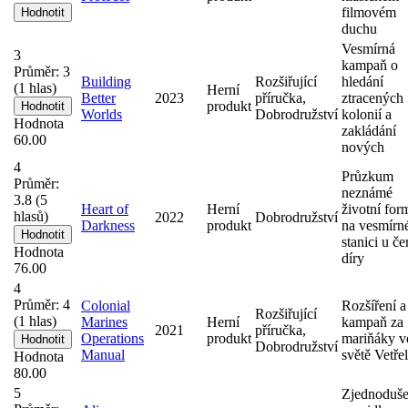
filmovém
duchu
Vesmírná
3
kampaň o
Průměr:
3
Building
Rozšiřující
hledání
(
1
hlas)
Herní
Better
2023
příručka,
ztracených
produkt
Worlds
Dobrodružství
kolonií a
Hodnota
zakládání
60.00
nových
4
Průzkum
Průměr:
neznámé
3.8
(
5
Heart of
Herní
životní for
hlasů)
2022
Dobrodružství
Darkness
produkt
na vesmírn
stanici u če
Hodnota
díry
76.00
4
Průměr:
4
Colonial
Rozšíření a
Rozšiřující
(
1
hlas)
Marines
Herní
kampaň za
2021
příručka,
Operations
produkt
mariňáky v
Dobrodružství
Manual
světě Vetře
Hodnota
80.00
5
Zjednoduš