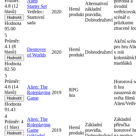
Průměr:
Alien
pravidla a
Alternativní
4.8
(
12
Starter Set
úvodní
Herní
základní
hlasů)
Vetřelec:
2020
vetřelcovs
produkt
pravidla,
Startovní
scénář o
Dobrodružství
sada
průzkumu
Hodnota
ztracené lo
95.00
5
Průměr:
Akční scén
4.1
(
8
pro hru Ali
Destroyer
Herní
hlasů)
2020
Dobrodružství
v roli
of Worlds
produkt
koloniálníc
mariňáků
Hodnota
82.50
5
Průměr:
Hororová s
4.6
(
14
Alien: The
fi hra
RPG
hlasů)
Roleplaying
2019
zasazená d
hra
Game
světa filmů
Alien/Vetře
Hodnota
91.43
4
Alien: The
Základní
Průměr:
4
Roleplaying
Základní
příručka
(
1
hlas)
Herní
Game
2019
pravidla,
hororové h
produkt
(základní
Dobrodružství
na motivy