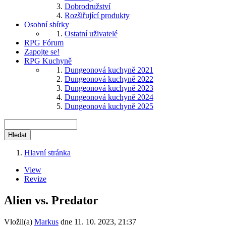
Dobrodružství
Rozšiřující produkty
Osobní sbírky
Ostatní uživatelé
RPG Fórum
Zapojte se!
RPG Kuchyně
Dungeonová kuchyně 2021
Dungeonová kuchyně 2022
Dungeonová kuchyně 2023
Dungeonová kuchyně 2024
Dungeonová kuchyně 2025
Hledat
Hlavní stránka
Drobečková
View
navigace
Revize
Hlavní
záložky
Alien vs. Predator
Vložil(a)
Markus
dne
11. 10. 2023, 21:37