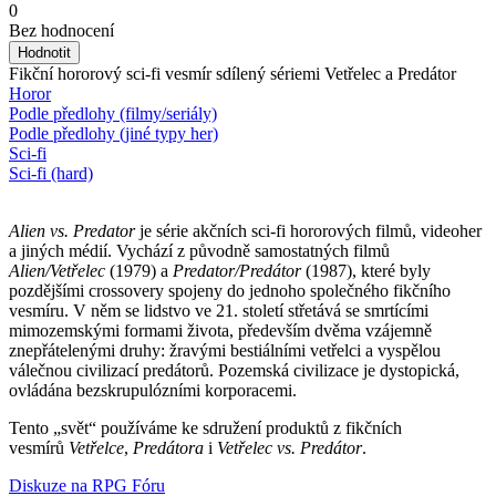
0
Bez hodnocení
Fikční hororový sci-fi vesmír sdílený sériemi Vetřelec a Predátor
Horor
Podle předlohy (filmy/seriály)
Podle předlohy (jiné typy her)
Sci-fi
Sci-fi (hard)
Alien vs. Predator
je série akčních sci-fi hororových filmů, videoher
a jiných médií. Vychází z původně samostatných filmů
Alien/Vetřelec
(1979) a
Predator/Predátor
(1987), které byly
pozdějšími crossovery spojeny do jednoho společného fikčního
vesmíru. V něm se lidstvo ve 21. století střetává se smrtícími
mimozemskými formami života, především dvěma vzájemně
znepřátelenými druhy: žravými bestiálními vetřelci a vyspělou
válečnou civilizací predátorů. Pozemská civilizace je dystopická,
ovládána bezskrupulózními korporacemi.
Tento „svět“ používáme ke sdružení produktů z fikčních
vesmírů
Vetřelce
,
Predátora
i
Vetřelec vs. Predátor
.
Diskuze na RPG Fóru