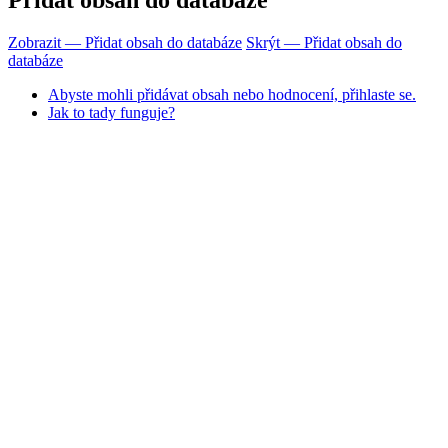
Přidat obsah do databáze
Zobrazit — Přidat obsah do databáze
Skrýt — Přidat obsah do
databáze
Abyste mohli přidávat obsah nebo hodnocení, přihlaste se.
Jak to tady funguje?