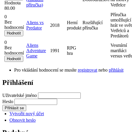
Hodnota
příručka)
Vetřelce
80.00
Příručka
0
umožňující
Bez
Aliens vs
Herní
Rozšiřující
2018
hrát ve svět
hodnocení
Predator
produkt
příručka
Vetřelců a
Predátorů
0
Aliens
Vesmírní
Bez
RPG
Adventure
1991
mariňáci
hodnocení
hra
Game
versus vetře
Pro vkládání hodnocení se musíte
registrovat
nebo
přihlásit
Přihlášení
Uživatelské jméno
Heslo
Vytvořit nový účet
Obnovit heslo