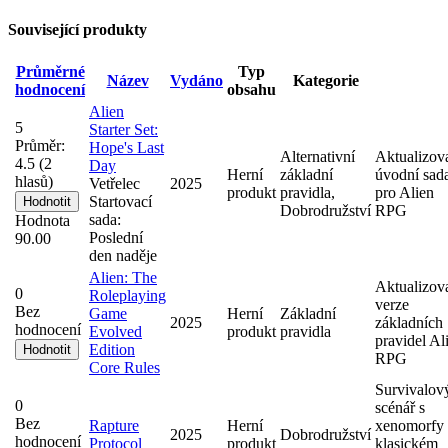
Související produkty
Průměrné
Typ
Název
Vydáno
Kategorie
hodnocení
obsahu
Alien
5
Starter Set:
Průměr:
Hope's Last
Alternativní
Aktualizov
4.5
(
2
Day
Herní
základní
úvodní sad
hlasů)
Vetřelec
2025
produkt
pravidla,
pro Alien
Startovací
Dobrodružství
RPG
sada:
Hodnota
Poslední
90.00
den naděje
Alien: The
Aktualizov
0
Roleplaying
verze
Bez
Game
Herní
Základní
2025
základních
hodnocení
Evolved
produkt
pravidla
pravidel Al
Edition
RPG
Core Rules
Survivalov
0
scénář s
Bez
Rapture
Herní
xenomorfy
2025
Dobrodružství
hodnocení
Protocol
produkt
klasickém